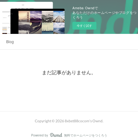
Ameba Owndで
あなただけのホームページやブログをつ
くろう
今すぐ試す
Blog
まだ記事がありません。
Copyright ©
2026
8xbet88cocom's Ownd
.
Powered by
無料でホームページをつくろう
AmebaOwnd